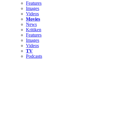
Features
Images
Videos
Movies
News
Kritiken
Features
Images
Videos
TV
Podcasts