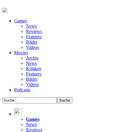
Games
News
Reviews
Features
Bilder
Videos
Movies
Archiv
News
Kritiken
Features
Bilder
Videos
Podcasts
Games
News
Reviews