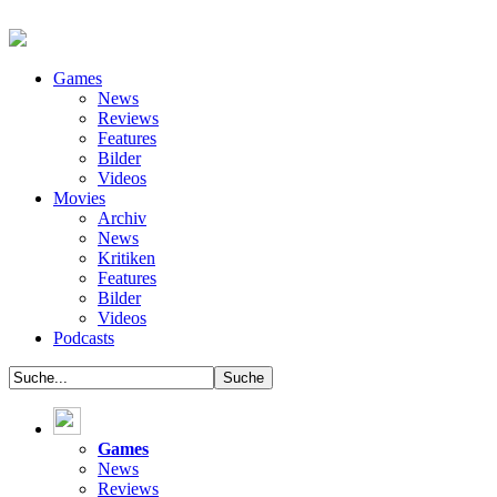
Games
News
Reviews
Features
Bilder
Videos
Movies
Archiv
News
Kritiken
Features
Bilder
Videos
Podcasts
Games
News
Reviews