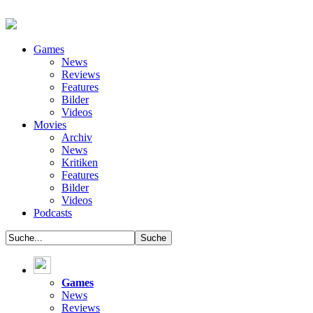
Games
News
Reviews
Features
Bilder
Videos
Movies
Archiv
News
Kritiken
Features
Bilder
Videos
Podcasts
Games
News
Reviews