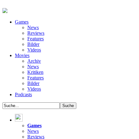
Games
News
Reviews
Features
Bilder
Videos
Movies
Archiv
News
Kritiken
Features
Bilder
Videos
Podcasts
Games
News
Reviews