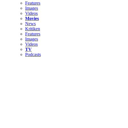
Features
Images
Videos
Movies
News
Kritiken
Features
Images
Videos
TV
Podcasts