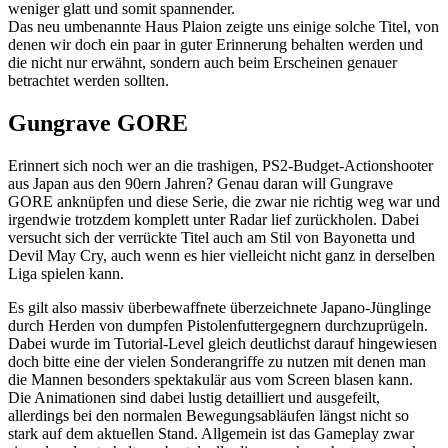
weniger glatt und somit spannender.
Das neu umbenannte Haus Plaion zeigte uns einige solche Titel, von
denen wir doch ein paar in guter Erinnerung behalten werden und
die nicht nur erwähnt, sondern auch beim Erscheinen genauer
betrachtet werden sollten.
Gungrave GORE
Erinnert sich noch wer an die trashigen, PS2-Budget-Actionshooter
aus Japan aus den 90ern Jahren? Genau daran will Gungrave
GORE anknüpfen und diese Serie, die zwar nie richtig weg war und
irgendwie trotzdem komplett unter Radar lief zurückholen. Dabei
versucht sich der verrückte Titel auch am Stil von Bayonetta und
Devil May Cry, auch wenn es hier vielleicht nicht ganz in derselben
Liga spielen kann.
Es gilt also massiv überbewaffnete überzeichnete Japano-Jünglinge
durch Herden von dumpfen Pistolenfuttergegnern durchzuprügeln.
Dabei wurde im Tutorial-Level gleich deutlichst darauf hingewiesen
doch bitte eine der vielen Sonderangriffe zu nutzen mit denen man
die Mannen besonders spektakulär aus vom Screen blasen kann.
Die Animationen sind dabei lustig detailliert und ausgefeilt,
allerdings bei den normalen Bewegungsabläufen längst nicht so
stark auf dem aktuellen Stand. Allgemein ist das Gameplay zwar