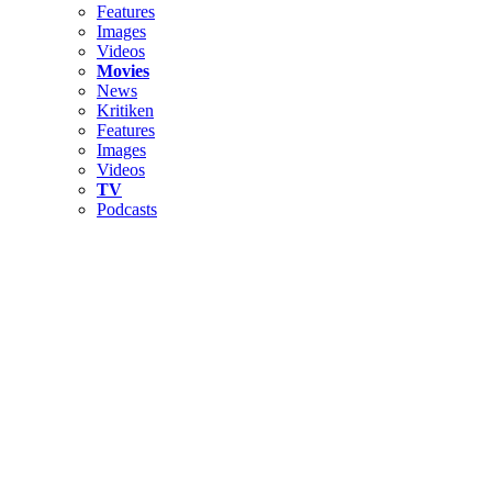
Features
Images
Videos
Movies
News
Kritiken
Features
Images
Videos
TV
Podcasts