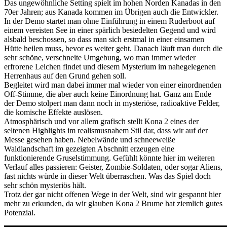
Das ungewöhnliche Setting spielt im hohen Norden Kanadas in den
70er Jahren; aus Kanada kommen im Übrigen auch die Entwickler.
In der Demo startet man ohne Einführung in einem Ruderboot auf
einem vereisten See in einer spärlich besiedelten Gegend und wird
alsbald beschossen, so dass man sich erstmal in einer einsamen
Hütte heilen muss, bevor es weiter geht. Danach läuft man durch die
sehr schöne, verschneite Umgebung, wo man immer wieder
erfrorene Leichen findet und diesem Mysterium im nahegelegenen
Herrenhaus auf den Grund gehen soll.
Begleitet wird man dabei immer mal wieder von einer einordnenden
Off-Stimme, die aber auch keine Einordnung hat. Ganz am Ende
der Demo stolpert man dann noch in mysteriöse, radioaktive Felder,
die komische Effekte auslösen.
Atmosphärisch und vor allem grafisch stellt Kona 2 eines der
seltenen Highlights im realismusnahem Stil dar, dass wir auf der
Messe gesehen haben. Nebelwände und schneeweiße
Waldlandschaft im gezeigten Abschnitt erzeugen eine
funktionierende Gruselstimmung. Gefühlt könnte hier im weiteren
Verlauf alles passieren: Geister, Zombie-Soldaten, oder sogar Aliens,
fast nichts würde in dieser Welt überraschen. Was das Spiel doch
sehr schön mysteriös hält.
Trotz der gar nicht offenen Wege in der Welt, sind wir gespannt hier
mehr zu erkunden, da wir glauben Kona 2 Brume hat ziemlich gutes
Potenzial.