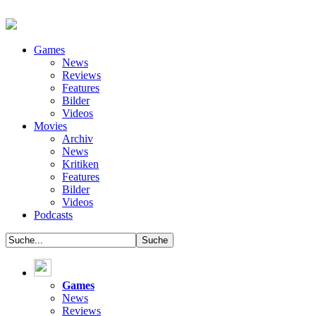
Games
News
Reviews
Features
Bilder
Videos
Movies
Archiv
News
Kritiken
Features
Bilder
Videos
Podcasts
Games
News
Reviews