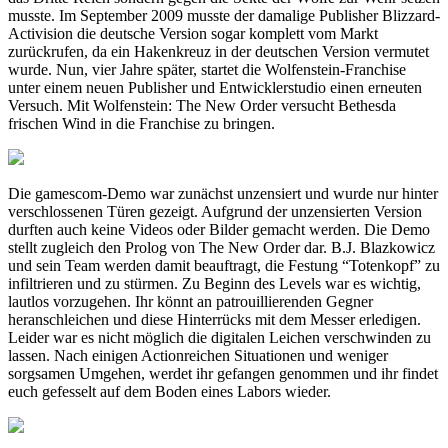
musste. Im September 2009 musste der damalige Publisher Blizzard-
Activision die deutsche Version sogar komplett vom Markt
zurückrufen, da ein Hakenkreuz in der deutschen Version vermutet
wurde. Nun, vier Jahre später, startet die Wolfenstein-Franchise
unter einem neuen Publisher und Entwicklerstudio einen erneuten
Versuch. Mit Wolfenstein: The New Order versucht Bethesda
frischen Wind in die Franchise zu bringen.
Die gamescom-Demo war zunächst unzensiert und wurde nur hinter
verschlossenen Türen gezeigt. Aufgrund der unzensierten Version
durften auch keine Videos oder Bilder gemacht werden. Die Demo
stellt zugleich den Prolog von The New Order dar. B.J. Blazkowicz
und sein Team werden damit beauftragt, die Festung “Totenkopf” zu
infiltrieren und zu stürmen. Zu Beginn des Levels war es wichtig,
lautlos vorzugehen. Ihr könnt an patrouillierenden Gegner
heranschleichen und diese Hinterrücks mit dem Messer erledigen.
Leider war es nicht möglich die digitalen Leichen verschwinden zu
lassen. Nach einigen Actionreichen Situationen und weniger
sorgsamen Umgehen, werdet ihr gefangen genommen und ihr findet
euch gefesselt auf dem Boden eines Labors wieder.