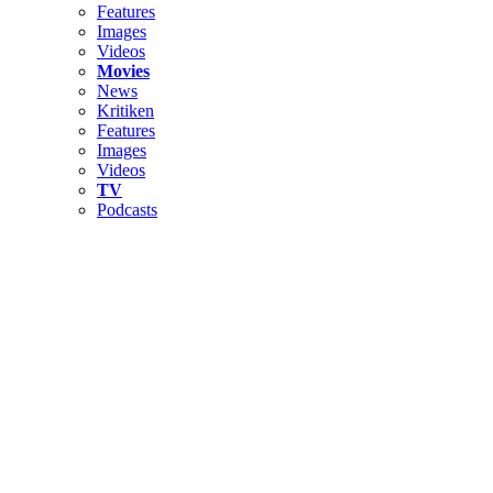
Features
Images
Videos
Movies
News
Kritiken
Features
Images
Videos
TV
Podcasts