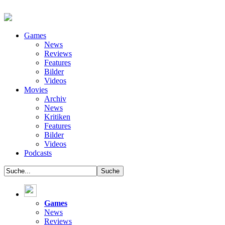
Games
News
Reviews
Features
Bilder
Videos
Movies
Archiv
News
Kritiken
Features
Bilder
Videos
Podcasts
Games
News
Reviews