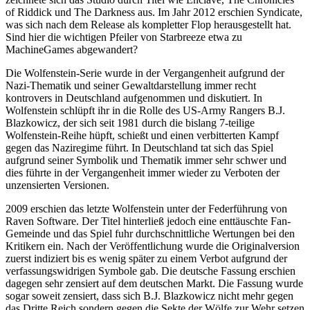
of Riddick und The Darkness aus. Im Jahr 2012 erschien Syndicate,
was sich nach dem Release als kompletter Flop herausgestellt hat.
Sind hier die wichtigen Pfeiler von Starbreeze etwa zu
MachineGames abgewandert?
Die Wolfenstein-Serie wurde in der Vergangenheit aufgrund der
Nazi-Thematik und seiner Gewaltdarstellung immer recht
kontrovers in Deutschland aufgenommen und diskutiert. In
Wolfenstein schlüpft ihr in die Rolle des US-Army Rangers B.J.
Blazkowicz, der sich seit 1981 durch die bislang 7-teilige
Wolfenstein-Reihe hüpft, schießt und einen verbitterten Kampf
gegen das Naziregime führt. In Deutschland tat sich das Spiel
aufgrund seiner Symbolik und Thematik immer sehr schwer und
dies führte in der Vergangenheit immer wieder zu Verboten der
unzensierten Versionen.
2009 erschien das letzte Wolfenstein unter der Federführung von
Raven Software. Der Titel hinterließ jedoch eine enttäuschte Fan-
Gemeinde und das Spiel fuhr durchschnittliche Wertungen bei den
Kritikern ein. Nach der Veröffentlichung wurde die Originalversion
zuerst indiziert bis es wenig später zu einem Verbot aufgrund der
verfassungswidrigen Symbole gab. Die deutsche Fassung erschien
dagegen sehr zensiert auf dem deutschen Markt. Die Fassung wurde
sogar soweit zensiert, dass sich B.J. Blazkowicz nicht mehr gegen
das Dritte Reich sondern gegen die Sekte der Wölfe zur Wehr setzen