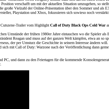
Position verschafft um mit der aktuellen Situation umzugehen, so ste
 die große Vielzahl der Online-Präsentation über den Sommer und als E3
teller, Playstation und Xbox, fokussieren sich sowieso noch verstärkt
Cutszene-Trailer vom Highlight
Call of Duty Black Ops Cold War
an
schen Umstände der frühen 1980er Jahre eintauchen wo die Spieler als
 Präsident Reagan und muss auf der ganzen Welt kämpfen, etwa an so s
seus, der per Umsturz die Geschichte in seinem Interesse ändern will.
sich mit Call of Duty: Warzone nach der Veröffentlichung dann gemei
d PC, und dann zu den Feiertagen für die kommende Konsolengenerati
.