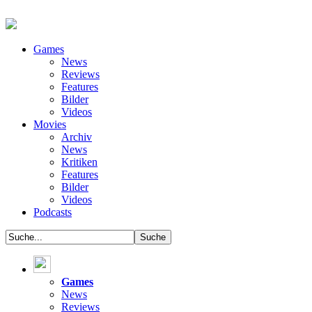
Games
News
Reviews
Features
Bilder
Videos
Movies
Archiv
News
Kritiken
Features
Bilder
Videos
Podcasts
Games
News
Reviews