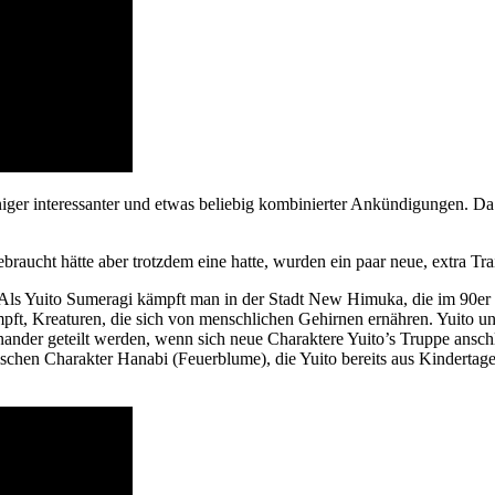
niger interessanter und etwas beliebig kombinierter Ankündigungen. 
aucht hätte aber trotzdem eine hatte, wurden ein paar neue, extra Trail
 Yuito Sumeragi kämpft man in der Stadt New Himuka, die im 90er Jah
mpft, Kreaturen, die sich von menschlichen Gehirnen ernähren. Yuito
ander geteilt werden, wenn sich neue Charaktere Yuito’s Truppe ansch
tischen Charakter Hanabi (Feuerblume), die Yuito bereits aus Kindertag