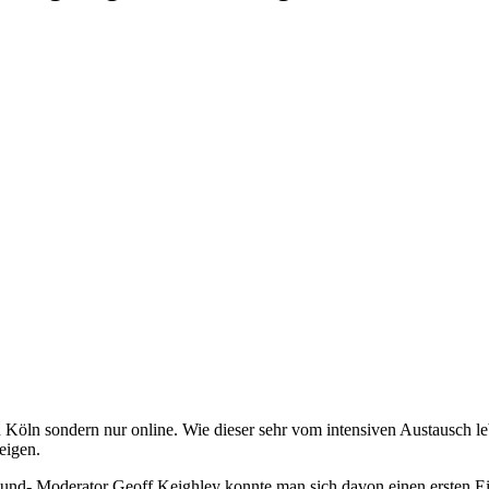
n Köln sondern nur online. Wie dieser sehr vom intensiven Austausch l
eigen.
nd- Moderator Geoff Keighley konnte man sich davon einen ersten Ein