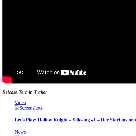
Release-Termin-Trailer
Video
Let's Play: Hollow Knight – Silksong #1 – Der Start ins ne
News