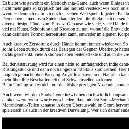
Es bleibt wie gewohnt ein Metroidvania-Game, auch wenn Einiges ver
nicht mehr ganz so kryptisch tief und indirekt versteckt wie noch im
wenn es dennoch natürlich noch in selben Welt spielt. In jedem Fall be
Den neuen namenlosen Spielercharakter lernt ihr direkt nach dessen “
diverse riesige Hände zum Einsatz. Genauso wie viele, viele Hände 
viel mit Kunst, Schöpfung und Kreation zu tun, worauf die Entwickle
dann definierte Formen herbeirufen kann, entweder im eigenen Körpe
Auch kreative Zerstörung durch Hände kommt immer wieder vor. So ist
so ihr Leben zurück durch das Besiegen der Gegner. Überhaupt hatte
nichts geschenkt, viele Aktionen haben Seiteneffekte und auch die G
Bei der Ausrüstung wird für einen nicht so umfangreichen Indie denno
Rüstungsstücke und dann noch ungefähr 40 Skills zum Lernen. Hier k
möglich gemacht ohne Parrying-Angriffe abzuwehren. Natürlich kann 
mehr über ihre Beschaffenheit und Schwachstellen zu lernen.
Beim Umfang soll es nicht nur den bisher gezeigten Abschnitt, sondern
Auch wenn wir dem Souls-Genre inzwischen doch wirklich langsam etw
dankenswerterweise wurde entschieden, dass mit den Souls-Mechanike
Metroidvania-Teilen genauso in deren Überauswahl im Genre hervorheb
spielerisch als auch in der kreativen Darstellung. Wer sich darauf ein