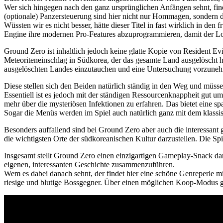
Wer sich hingegen nach den ganz ursprünglichen Anfängen sehnt, fin
(optionale) Panzersteuerung sind hier nicht nur Hommagen, sondern d
Wüssten wir es nicht besser, hätte dieser Titel in fast wirklich in d
Engine ihre modernen Pro-Features abzuprogrammieren, damit der Loo
Ground Zero ist inhaltlich jedoch keine glatte Kopie von Resident Evi
Meteoriteneinschlag in Südkorea, der das gesamte Land ausgelöscht 
ausgelöschten Landes einzutauchen und eine Untersuchung vorzunehm
Diese stellen sich den Beiden natürlich ständig in den Weg und müsse
Essentiell ist es jedoch mit der ständigen Ressourcenknappheit gut
mehr über die mysteriösen Infektionen zu erfahren. Das bietet eine 
Sogar die Menüs werden im Spiel auch natürlich ganz mit dem klassisc
Besonders auffallend sind bei Ground Zero aber auch die interessant 
die wichtigsten Orte der südkoreanischen Kultur darzustellen. Die Sp
Insgesamt stellt Ground Zero einen einzigartigen Gameplay-Snack dar, 
eigenen, interessanten Geschichte zusammenzuführen.
Wem es dabei danach sehnt, der findet hier eine schöne Genreperle mit
riesige und blutige Bossgegner. Über einen möglichen Koop-Modus g