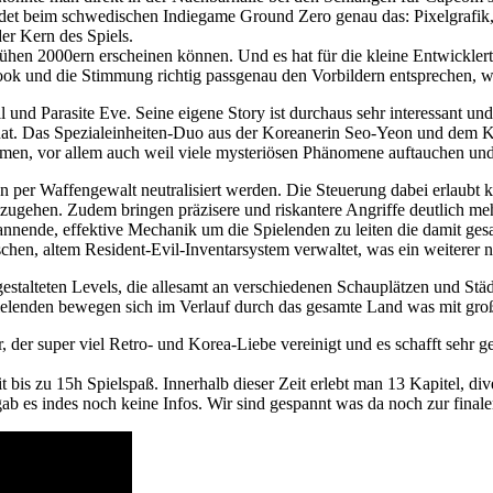
det beim schwedischen Indiegame Ground Zero genau das: Pixelgrafik, 
er Kern des Spiels.
en frühen 2000ern erscheinen können. Und es hat für die kleine Entwickl
k und die Stimmung richtig passgenau den Vorbildern entsprechen, wa
l und Parasite Eve. Seine eigene Story ist durchaus sehr interessant u
hat. Das Spezialeinheiten-Duo aus der Koreanerin Seo-Yeon und dem Ka
en, vor allem auch weil viele mysteriösen Phänomene auftauchen und 
n per Waffengewalt neutralisiert werden. Die Steuerung dabei erlaubt k
 umzugehen. Zudem bringen präzisere und riskantere Angriffe deutlich
spannende, effektive Mechanik um die Spielenden zu leiten die damit ge
hen, altem Resident-Evil-Inventarsystem verwaltet, was ein weiterer ne
gestalteten Levels, die allesamt an verschiedenen Schauplätzen und Städ
ielenden bewegen sich im Verlauf durch das gesamte Land was mit große
der super viel Retro- und Korea-Liebe vereinigt und es schafft sehr ge
 bis zu 15h Spielspaß. Innerhalb dieser Zeit erlebt man 13 Kapitel, di
ab es indes noch keine Infos. Wir sind gespannt was da noch zur fina