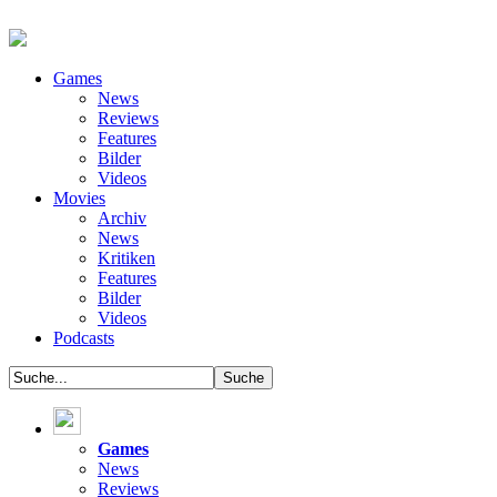
Games
News
Reviews
Features
Bilder
Videos
Movies
Archiv
News
Kritiken
Features
Bilder
Videos
Podcasts
Games
News
Reviews