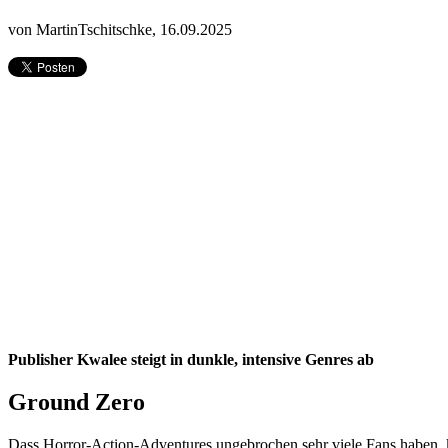
von MartinTschitschke,
16.09.2025
Publisher Kwalee steigt in dunkle, intensive Genres ab
Ground Zero
Dass Horror-Action-Adventures ungebrochen sehr viele Fans haben, k