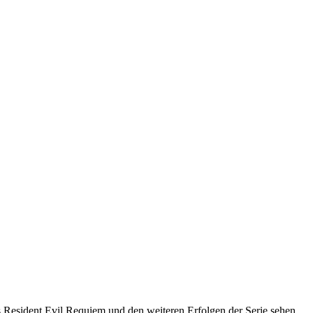
 Resident Evil Requiem und den weiteren Erfolgen der Serie sehen.