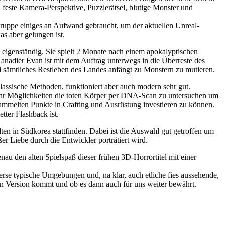
feste Kamera-Perspektive, Puzzlerätsel, blutige Monster und
ertruppe einiges an Aufwand gebraucht, um der aktuellen Unreal-
s aber gelungen ist.
nd eigenständig. Sie spielt 2 Monate nach einem apokalyptischen
nadier Evan ist mit dem Auftrag unterwegs in die Überreste des
sämtliches Restleben des Landes anfängt zu Monstern zu mutieren.
lassische Methoden, funktioniert aber auch modern sehr gut.
 mehr Möglichkeiten die toten Körper per DNA-Scan zu untersuchen um
sammelten Punkte in Crafting und Ausrüstung investieren zu können.
tter Flashback ist.
ten in Südkorea stattfinden. Dabei ist die Auswahl gut getroffen um
r Liebe durch die Entwickler porträtiert wird.
nau den alten Spielspaß dieser frühen 3D-Horrortitel mit einer
verse typische Umgebungen und, na klar, auch etliche fies aussehende,
len Version kommt und ob es dann auch für uns weiter bewährt.