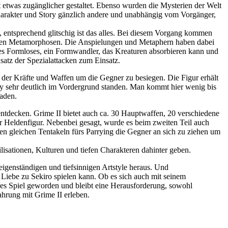
etwas zugänglicher gestaltet. Ebenso wurden die Mysterien der Welt
rcharakter und Story gänzlich andere und unabhängig vom Vorgänger,
, entsprechend glitschig ist das alles. Bei diesem Vorgang kommen
 vielen Metamorphosen. Die Anspielungen und Metaphern haben dabei
ntes Formloses, ein Formwandler, das Kreaturen absorbieren kann und
atz der Spezialattacken zum Einsatz.
 der Kräfte und Waffen um die Gegner zu besiegen. Die Figur erhält
y sehr deutlich im Vordergrund standen. Man kommt hier wenig bis
haden.
 entdecken. Grime II bietet auch ca. 30 Hauptwaffen, 20 verschiedene
r Heldenfigur. Nebenbei gesagt, wurde es beim zweiten Teil auch
n gleichen Tentakeln fürs Parrying die Gegner an sich zu ziehen um
ilisationen, Kulturen und tiefen Charakteren dahinter geben.
igenständigen und tiefsinnigen Artstyle heraus. Und
Liebe zu Sekiro spielen kann. Ob es sich auch mit seinem
hes Spiel geworden und bleibt eine Herausforderung, sowohl
fahrung mit Grime II erleben.