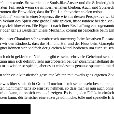
ändert wurde. So wurden der Souls-like-Ansatz und die Schwierigkeit 
 ersten Teil, auch wenn sie im Kern erhalten bleiben. Auch sind Spiele
tonten die Entwickler, dass ihr Teil 1 nicht vorher spielen müsst.
Geburt” kennen in einer Sequenz, die wie aus dessen Perspektive wirkt
im Verlauf des Spiels eine große Rolle spielen, insbesondere bei den
r gezielt hinweisen. Die Figur ist nach ihrer Erschaffung ein sogenan
r oder gar als Begleiter. Diese Mechanik kommt insbesondere beim Eins
 unser Charakter sehr zerstörerisch unterwegs beim kreativen Einsatz
n wir den Eindruck, dass das Hin und Her und der Fluss beim Gamepla
egner können sich vielfach der gleichen Mittel bedienen um euch zu sc
ch nicht gekleckert. Nicht nur gibt es sehr, sehr viele Geheimnisse zu
ann man sich definitiv sehr ausprobieren bei der Zusammenstellung de
man wieder so spielen, aber es ist mindestens genauso spannend mit de
 sehr viele künstlerisch gestaltete Welten mit jeweils ganz eigenen Ziv
as über sind, sticht Grime II nochmals mit seinem sehr besonderen, e
n nicht mehr ganz so ernst zu nehmen, so dass man es nun auch ohne 
en kann, muss sich erst noch zeigen. Es ist in jeden Fall kein einfac
lassen kann, dürfte sicher eine außergewöhnliche, tolle und spezielle Er