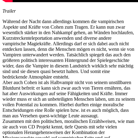
Trailer
Während der Nacht dann allerdings kommen die vampirischen
Aspekte und Kräfte von Cohen zum Tragen. Er kann nun zwar
wesentlich stärker in den Nahkampf gehen, an Wänden hochlaufen,
Kurzstreckenteleportation anwenden und diverse andere
vampirische Magiekräfte. Allerdings darf er sich dabei auch nicht
entdecken lassen, denn die Menschen mögen es nicht, wenn sie von
Vampiren unterwandert werden. Tatsächlich spiegelt das auch den
größeren politisch interessanten Hintergrund der Spielegeschichte
wider, dass die Vampire in diesem Landstrich wirklich sehr mächtig
sind und sie diesen quasi besetzt halten. Und somit eine
bedrückende Atmosphäre entsteht.
Aber auch Cohen ist als Halbvampir nicht von seinem unstillbaren
Blutdurst befreit: er kann sich zwar auch von Tieren ernähren, das
hat aber Auswirkungen auf seine Fähigkeiten und Kräfte. Immer
wieder muss er sich an unbeteiligten Menschen laben, um zu seinem
vollen Potential zu kommen. Hierbei durften einige moralische
Entscheidungen eine Rolle spielen bzw. ist es auch möglich, dass
man aus Versehen quest-wichtige Leute aussaugt.
Zusammen mit den politischen, moralischen Erzählweisen, wie man
sie auch von CD Projekt kennt, tiefe Quests mit sehr vielen
optionalen Herangehensweisen der Kombination der
Missionsaspekte sowohl auf vampirischer Seite und auf