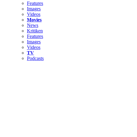
Features
Images
Videos
Movies
News
Kritiken
Features
Images
Videos
TV
Podcasts