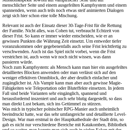
menschlicher Seite und einem ausgefeilten Kampfsystem und einem
spannenden, wenn auch teils noch etwas steif animierten Dialogen
zeigt sich hier schon eine tolle Mischung.
Relevant ist auch der Einsatz dieser 30-Tage-Frist für die Rettung
der Familie. Nicht alles, was Cohen tut, verbraucht Echtzeit von
dieser Frist. So kann er immer wieder entscheiden, wie er an
gewissen Punkten die Währung Zeit einsetzt. Um entweder tiefer
voranzukommen oder gegebenenfalls auch seine Frist leichtfertig zu
verschwenden. Auch ist das Spiel nicht vorbei, wenn die Frist
verstrichen ist, auch wenn wir noch nicht wissen, was dann
passieren würde.
Noch zum Kampfsystem: als Mensch kann man hier ein ausgefeiltes
detailliertes Blocken anwenden oder man verlässt sich auf den
weniger effektiven Omniblock, der aber deutlich einfacher und
zugänglicher ist. Als Vampir kann man aber auch gewisse Magie-
Fähigkeiten wie Teleportation oder Bluteffekte einsetzen. In jedem
Fall sind beide Varianten sehr eingänglich, spannend und
herausfordernd inszeniert und auch sehr blutig dargestellt, so dass
man direkt Lust bekam, sich ins Getümmel zu stürzen.
Was mich in typischer polnischer RPG-Manier auch unheimlich
beeindruckt hatte, war das sehr umfangreiche und detaillierte Level-
Design. War man erstmal in der Hauptkathedrale der Stadt drin, so
gab es nicht nur verschiedene Bereiche mit Katakomben, Bibliothek
und so weiter, man konnte man sich auch in vielen Ecken mit der