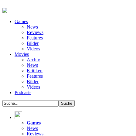
Games
News
Reviews
Features
Bilder
Videos
Movies
Archiv
News
Kritiken
Features
Bilder
Videos
Podcasts
Games
News
Reviews