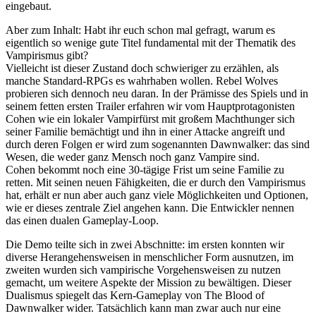
eingebaut.
Aber zum Inhalt: Habt ihr euch schon mal gefragt, warum es
eigentlich so wenige gute Titel fundamental mit der Thematik des
Vampirismus gibt?
Vielleicht ist dieser Zustand doch schwieriger zu erzählen, als
manche Standard-RPGs es wahrhaben wollen. Rebel Wolves
probieren sich dennoch neu daran. In der Prämisse des Spiels und in
seinem fetten ersten Trailer erfahren wir vom Hauptprotagonisten
Cohen wie ein lokaler Vampirfürst mit großem Machthunger sich
seiner Familie bemächtigt und ihn in einer Attacke angreift und
durch deren Folgen er wird zum sogenannten Dawnwalker: das sind
Wesen, die weder ganz Mensch noch ganz Vampire sind.
Cohen bekommt noch eine 30-tägige Frist um seine Familie zu
retten. Mit seinen neuen Fähigkeiten, die er durch den Vampirismus
hat, erhält er nun aber auch ganz viele Möglichkeiten und Optionen,
wie er dieses zentrale Ziel angehen kann. Die Entwickler nennen
das einen dualen Gameplay-Loop.
Die Demo teilte sich in zwei Abschnitte: im ersten konnten wir
diverse Herangehensweisen in menschlicher Form ausnutzen, im
zweiten wurden sich vampirische Vorgehensweisen zu nutzen
gemacht, um weitere Aspekte der Mission zu bewältigen. Dieser
Dualismus spiegelt das Kern-Gameplay von The Blood of
Dawnwalker wider. Tatsächlich kann man zwar auch nur eine