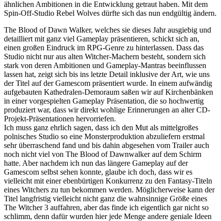
ähnlichen Ambitionen in die Entwicklung getraut haben. Mit dem
Spin-Off-Studio Rebel Wolves dürfte sich das nun endgültig ändern.
The Blood of Dawn Walker, welches sie dieses Jahr ausgiebig und
detailliert mit ganz viel Gameplay präsentieren, schickt sich an,
einen großen Eindruck im RPG-Genre zu hinterlassen. Dass das
Studio nicht nur aus alten Witcher-Machern besteht, sondern sich
stark von deren Ambitionen und Gameplay-Mantras beeinflussen
lassen hat, zeigt sich bis ins letzte Detail inklusive der Art, wie uns
der Titel auf der Gamescom präsentiert wurde. In einem aufwändig
aufgebauten Kathedralen-Demoraum saßen wir auf Kirchenbänken
in einer vorgespielten Gameplay Präsentation, die so hochwertig
produziert war, dass wir direkt wohlige Erinnerungen an alter CD-
Projekt-Präsentationen hervorriefen.
Ich muss ganz ehrlich sagen, dass ich den Mut als mittelgroßes
polnisches Studio so eine Monsterproduktion abzuliefern erstmal
sehr überraschend fand und bis dahin abgesehen vom Trailer auch
noch nicht viel von The Blood of Dawnwalker auf dem Schirm
hatte. Aber nachdem ich nun das längere Gameplay auf der
Gamescom selbst sehen konnte, glaube ich doch, dass wir es
vielleicht mit einer ebenbürtigen Konkurrenz zu den Fantasy-Titeln
eines Witchers zu tun bekommen werden. Möglicherweise kann der
Titel langfristig vielleicht nicht ganz die wahnsinnige Größe eines
The Witcher 3 auffahren, aber das finde ich eigentlich gar nicht so
schlimm, denn dafür wurden hier jede Menge andere geniale Ideen