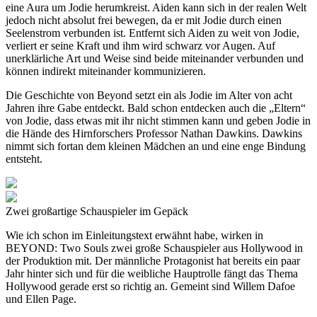
eine Aura um Jodie herumkreist. Aiden kann sich in der realen Welt
jedoch nicht absolut frei bewegen, da er mit Jodie durch einen
Seelenstrom verbunden ist. Entfernt sich Aiden zu weit von Jodie,
verliert er seine Kraft und ihm wird schwarz vor Augen. Auf
unerklärliche Art und Weise sind beide miteinander verbunden und
können indirekt miteinander kommunizieren.
Die Geschichte von Beyond setzt ein als Jodie im Alter von acht
Jahren ihre Gabe entdeckt. Bald schon entdecken auch die „Eltern“
von Jodie, dass etwas mit ihr nicht stimmen kann und geben Jodie in
die Hände des Hirnforschers Professor Nathan Dawkins. Dawkins
nimmt sich fortan dem kleinen Mädchen an und eine enge Bindung
entsteht.
Zwei großartige Schauspieler im Gepäck
Wie ich schon im Einleitungstext erwähnt habe, wirken in
BEYOND: Two Souls zwei große Schauspieler aus Hollywood in
der Produktion mit. Der männliche Protagonist hat bereits ein paar
Jahr hinter sich und für die weibliche Hauptrolle fängt das Thema
Hollywood gerade erst so richtig an. Gemeint sind Willem Dafoe
und Ellen Page.