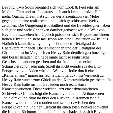
Beyond: Two Souls orientiert sich vom Look & Feel sehr am
Medium Film und macht daraus auch auch keinen großen Hehl
mehr. Quantic Dream hat sich bei der Präsentation viel Mühe
gegeben um eine realistische und in sich geschlossene Welt zu
zeichnen. Die Umgebung ist detailliert und die Leveldesigner haben
sich gute und viele Gedanken darüber gemacht wie die Welt von
Beyond auszusehen hat. Optisch präsentiert sich Beyond auf einem
hohen Niveau und sieht fast schon wie eine PlayStation 4-Titel aus.
Natürlich kann die Umgebung nicht mit dem Detailgrad der
Charaktere mithalten. Die Animationen und der Detailgrad der
Charaktere ist im Vergleich zu Heavy Rain deutlich geschmeidiger
und besser geraden. Ich habe lange nicht so realistische
Gesichtsanimationen gesehen und das kommt dem echten
Schauspiel schon sehr nah. Spielt ihr nicht gerade aus der Ego-
Perspektive von Aiden wird die Welt von Jodie durch einen
„Kameramann“ immer ins rechte Licht gerückt. Im Vergleich zu
Heavy Rain wurde zum Glück an den Kamerawinkeln gearbeitet. In
Heavy Rain hatte man in Gebäuden noch recht starre
Kamerapositionen. Diese weichen jetzt einer dynamischeren
Sichtweise. Oftmals folgt die Kamera vor allem in Actionszenen
Jodie direkt und filmt ihr über den Rücken. In Räumen ist die
Kamera wiederum fest montiert und schaltet zwischen den
Perspektiven hin und her. Erreicht ihr einen toten Winkel schwenkt
die Kamera Richtung Jodie. Ich fand es schade, dass sich Beyond