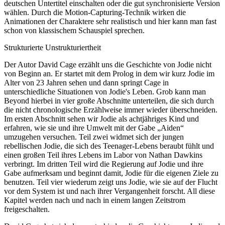
deutschen Untertitel einschalten oder die gut synchronisierte Version
wählen. Durch die Motion-Capturing-Technik wirken die
Animationen der Charaktere sehr realistisch und hier kann man fast
schon von klassischem Schauspiel sprechen.
Strukturierte Unstrukturiertheit
Der Autor David Cage erzählt uns die Geschichte von Jodie nicht
von Beginn an. Er startet mit dem Prolog in dem wir kurz Jodie im
Alter von 23 Jahren sehen und dann springt Cage in
unterschiedliche Situationen von Jodie's Leben. Grob kann man
Beyond hierbei in vier große Abschnitte unterteilen, die sich durch
die nicht chronologische Erzählweise immer wieder überschneiden.
Im ersten Abschnitt sehen wir Jodie als achtjähriges Kind und
erfahren, wie sie und ihre Umwelt mit der Gabe „Aiden“
umzugehen versuchen. Teil zwei widmet sich der jungen
rebellischen Jodie, die sich des Teenager-Lebens beraubt fühlt und
einen großen Teil ihres Lebens im Labor von Nathan Dawkins
verbringt. Im dritten Teil wird die Regierung auf Jodie und ihre
Gabe aufmerksam und beginnt damit, Jodie für die eigenen Ziele zu
benutzen. Teil vier wiederum zeigt uns Jodie, wie sie auf der Flucht
vor dem System ist und nach ihrer Vergangenheit forscht. All diese
Kapitel werden nach und nach in einem langen Zeitstrom
freigeschalten.