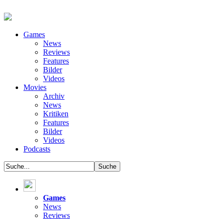
Games
News
Reviews
Features
Bilder
Videos
Movies
Archiv
News
Kritiken
Features
Bilder
Videos
Podcasts
Games
News
Reviews