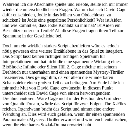
Während ich die Abschnitte spielte und erlebte, stellte ich mir immer
wieder die unterschiedlichsten Fragen: Warum hat sich David Cage
dafür entschieden, Jodie in das Milieu von Obdachlosen zu
schicken? Ist Jodie eine gespaltene Persönlichkeit? Wer ist Aiden
und wie kommt es, dass Jodie Kontakt zu ihm hat? Ist Aiden ein
Beschützer oder ein Teufel? All diese Fragen tragen ihren Teil zur
Spannung in der Geschichte bei.
Doch um ein wirklich starkes Script abzuliefern wäre es jedoch
nötig gewesen eine weitere Erzählebene in das Spiel zu integriert.
Das Script lässt keinen richtigen richtigen Spielraum für
Interpretationen und hat nicht die eine spannende Wirkung eines
BioShock: Infinite oder Silent Hill 2. Cage möchte mit seinem
Drehbuch nur unterhalten und einen spannenden Mystery-Thriller
inszenieren. Dies gelingt ihm, da vor allem die wunderbaren
Schauspieler einen großen Teil dazu beitragen. Am Ende hätte ich
mir mehr Mut von David Cage gewünscht. In diesem Punkt
unterscheidet sich David Cage von einem hervorragendem
Drehbuchautoren. Wäre Cage nicht in der Position des Gründers
von Quantic Dream, würde das Script für zwei Folgen The X-Files
reichen. Irgendwann bricht das Script und nimmt eine andere
Wendung an. Dies wird euch gefallen, wenn ihr einen spannenden
Paranormalen-Mystery-Thriller erwartet und wird euch enttäuschen,
wenn ihr eine hartes Sozial-Drama erwartet habt.