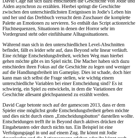
David Cage hat sich dazu entschieden die Geschichte von Jodie und
Aiden asynchron zu erzählen. Hierbei springt die Geschichte
zwischen den unterschiedlichsten Ereignissen in Jodie's Leben hin
und her und das Drehbuch versucht dem Zuschauer die komplette
Palette an Emotionen zu servieren. So enthält das Script actionreiche
Fluchtsequenzen, Situationen in denen der Horror sehr im
Vordergrund steht oder einfühlsame Alltagssituationen.
Während man sich in den unterschiedlichen Level-Abschnitten
befindet, fällt es leider sehr auf, dass Beyond sehr linear verläuft.
Eine richtige Entscheidungsfreiheit, welchen Weg man hierbei
gehen möchte gibt es im Spiel nicht. Die Macher haben sich dazu
entschieden ihren Fokus auf die Geschichte zu legen und weniger
auf die Handlungsfreiheit im Gameplay. Dies ist schade, doch hier
kann man sich selbst die Frage stellen, wie wichtig einem
unterschiedliche Variablen bei einer Entscheidung sind? Es ist
schwierig, ein Spiel zu entwickeln, in dem die Variationen der
Geschichte allesamt gleichspannend zu erzählt werden.
David Cage betonte noch auf der gamescom 2013, dass er dem
Spieler eine möglichst große Entscheidungsfreiheit geben möchte
und dies nicht durch einen „Entscheidungsbutton“ darstellen wollte.
Entscheidungen trefft ihr in Beyond durch aktives drücken der
Eingabetasten oder durch nichts tun. Ein Beispiel ist eine
Verfolgungsjagd in und auf einem Zug. Ihr könnt mit Jodie