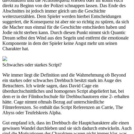
davonlaufen und die Actionsequenz erleben oder ihr könnt euch
direkt zu Beginn von der Polizei schnappen lassen. Das Ende des
Abschnittes ist jedoch immer gleich um die Geschichte
weiterzuerzählen. Dem Spieler werden hierbei Entscheidungen
suggeriert, die Konsequenz ist aber nie so richtig zu spüren, da sich
die Macher nun einmal für die Geschichte entschieden haben und
Jodie nicht sterben kann. Durch diesen Punkt nimmt sich Quantic
Dream selbst den Wind aus den Segeln und entfernt die emotionale
Komponente in dem der Spieler keine Angst mehr um seinen
Charakter hat.
Schwaches oder starkes Script?
Wie immer liegt die Definition und die Wahrnehmung ob Beyond
ein starkes oder schwaches Drehbuch besitzt stark im Auge des
Betrachters. Ich würde sagen, dass David Cage ein
überdurchschnittliches und homogenes Script abgeliefert hat, bei
dem er in der Filmhochschule für Drehbuchautoren eine 2- erhalten
hätte. Cage nimmt oftmals Bezug auf unterschiedliche
Filmreferenzen. So enthält das Script Referenzen an Carrie, The
Abyss oder Teufelskreis Alpha.
Gut empfand ich, dass im Drehbuch die Hauptcharaktere alle einen
gewissen Wandel durchleben und sie sich dadurch entwickeln. Auch
sind die Motivationen der Charaktere waren nicht immer klar, was