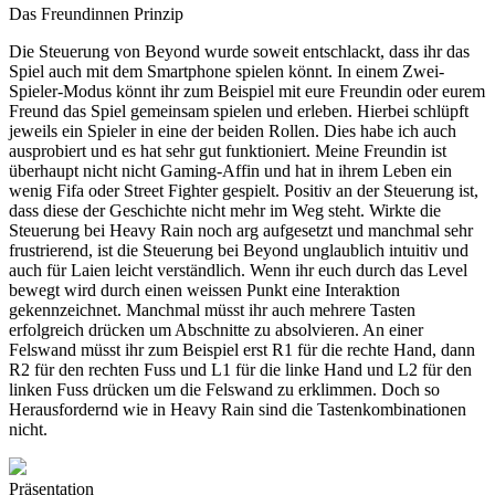
Das Freundinnen Prinzip
Die Steuerung von Beyond wurde soweit entschlackt, dass ihr das
Spiel auch mit dem Smartphone spielen könnt. In einem Zwei-
Spieler-Modus könnt ihr zum Beispiel mit eure Freundin oder eurem
Freund das Spiel gemeinsam spielen und erleben. Hierbei schlüpft
jeweils ein Spieler in eine der beiden Rollen. Dies habe ich auch
ausprobiert und es hat sehr gut funktioniert. Meine Freundin ist
überhaupt nicht nicht Gaming-Affin und hat in ihrem Leben ein
wenig Fifa oder Street Fighter gespielt. Positiv an der Steuerung ist,
dass diese der Geschichte nicht mehr im Weg steht. Wirkte die
Steuerung bei Heavy Rain noch arg aufgesetzt und manchmal sehr
frustrierend, ist die Steuerung bei Beyond unglaublich intuitiv und
auch für Laien leicht verständlich. Wenn ihr euch durch das Level
bewegt wird durch einen weissen Punkt eine Interaktion
gekennzeichnet. Manchmal müsst ihr auch mehrere Tasten
erfolgreich drücken um Abschnitte zu absolvieren. An einer
Felswand müsst ihr zum Beispiel erst R1 für die rechte Hand, dann
R2 für den rechten Fuss und L1 für die linke Hand und L2 für den
linken Fuss drücken um die Felswand zu erklimmen. Doch so
Herausfordernd wie in Heavy Rain sind die Tastenkombinationen
nicht.
Präsentation