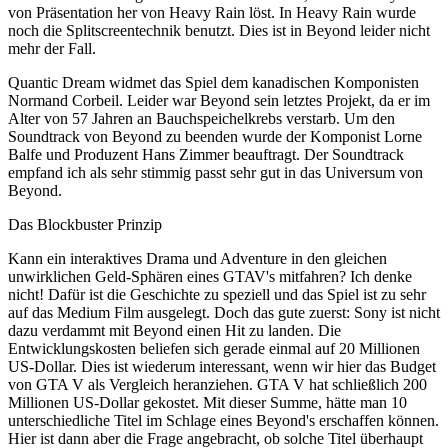
von Präsentation her von Heavy Rain löst. In Heavy Rain wurde
noch die Splitscreentechnik benutzt. Dies ist in Beyond leider nicht
mehr der Fall.
Quantic Dream widmet das Spiel dem kanadischen Komponisten
Normand Corbeil. Leider war Beyond sein letztes Projekt, da er im
Alter von 57 Jahren an Bauchspeichelkrebs verstarb. Um den
Soundtrack von Beyond zu beenden wurde der Komponist Lorne
Balfe und Produzent Hans Zimmer beauftragt. Der Soundtrack
empfand ich als sehr stimmig passt sehr gut in das Universum von
Beyond.
Das Blockbuster Prinzip
Kann ein interaktives Drama und Adventure in den gleichen
unwirklichen Geld-Sphären eines GTAV's mitfahren? Ich denke
nicht! Dafür ist die Geschichte zu speziell und das Spiel ist zu sehr
auf das Medium Film ausgelegt. Doch das gute zuerst: Sony ist nicht
dazu verdammt mit Beyond einen Hit zu landen. Die
Entwicklungskosten beliefen sich gerade einmal auf 20 Millionen
US-Dollar. Dies ist wiederum interessant, wenn wir hier das Budget
von GTA V als Vergleich heranziehen. GTA V hat schließlich 200
Millionen US-Dollar gekostet. Mit dieser Summe, hätte man 10
unterschiedliche Titel im Schlage eines Beyond's erschaffen können.
Hier ist dann aber die Frage angebracht, ob solche Titel überhaupt