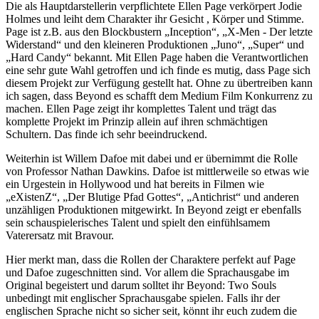
Die als Hauptdarstellerin verpflichtete Ellen Page verkörpert Jodie
Holmes und leiht dem Charakter ihr Gesicht , Körper und Stimme.
Page ist z.B. aus den Blockbustern „Inception“, „X-Men - Der letzte
Widerstand“ und den kleineren Produktionen „Juno“, „Super“ und
„Hard Candy“ bekannt. Mit Ellen Page haben die Verantwortlichen
eine sehr gute Wahl getroffen und ich finde es mutig, dass Page sich
diesem Projekt zur Verfügung gestellt hat. Ohne zu übertreiben kann
ich sagen, dass Beyond es schafft dem Medium Film Konkurrenz zu
machen. Ellen Page zeigt ihr komplettes Talent und trägt das
komplette Projekt im Prinzip allein auf ihren schmächtigen
Schultern. Das finde ich sehr beeindruckend.
Weiterhin ist Willem Dafoe mit dabei und er übernimmt die Rolle
von Professor Nathan Dawkins. Dafoe ist mittlerweile so etwas wie
ein Urgestein in Hollywood und hat bereits in Filmen wie
„eXistenZ“, „Der Blutige Pfad Gottes“, „Antichrist“ und anderen
unzähligen Produktionen mitgewirkt. In Beyond zeigt er ebenfalls
sein schauspielerisches Talent und spielt den einfühlsamem
Vaterersatz mit Bravour.
Hier merkt man, dass die Rollen der Charaktere perfekt auf Page
und Dafoe zugeschnitten sind. Vor allem die Sprachausgabe im
Original begeistert und darum solltet ihr Beyond: Two Souls
unbedingt mit englischer Sprachausgabe spielen. Falls ihr der
englischen Sprache nicht so sicher seit, könnt ihr euch zudem die