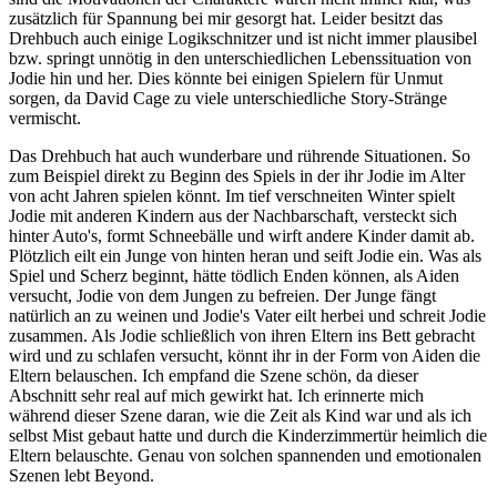
zusätzlich für Spannung bei mir gesorgt hat. Leider besitzt das
Drehbuch auch einige Logikschnitzer und ist nicht immer plausibel
bzw. springt unnötig in den unterschiedlichen Lebenssituation von
Jodie hin und her. Dies könnte bei einigen Spielern für Unmut
sorgen, da David Cage zu viele unterschiedliche Story-Stränge
vermischt.
Das Drehbuch hat auch wunderbare und rührende Situationen. So
zum Beispiel direkt zu Beginn des Spiels in der ihr Jodie im Alter
von acht Jahren spielen könnt. Im tief verschneiten Winter spielt
Jodie mit anderen Kindern aus der Nachbarschaft, versteckt sich
hinter Auto's, formt Schneebälle und wirft andere Kinder damit ab.
Plötzlich eilt ein Junge von hinten heran und seift Jodie ein. Was als
Spiel und Scherz beginnt, hätte tödlich Enden können, als Aiden
versucht, Jodie von dem Jungen zu befreien. Der Junge fängt
natürlich an zu weinen und Jodie's Vater eilt herbei und schreit Jodie
zusammen. Als Jodie schließlich von ihren Eltern ins Bett gebracht
wird und zu schlafen versucht, könnt ihr in der Form von Aiden die
Eltern belauschen. Ich empfand die Szene schön, da dieser
Abschnitt sehr real auf mich gewirkt hat. Ich erinnerte mich
während dieser Szene daran, wie die Zeit als Kind war und als ich
selbst Mist gebaut hatte und durch die Kinderzimmertür heimlich die
Eltern belauschte. Genau von solchen spannenden und emotionalen
Szenen lebt Beyond.