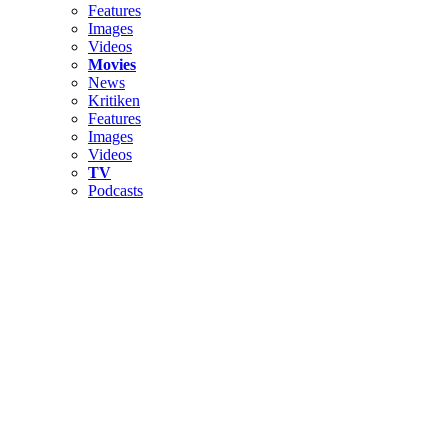
Features
Images
Videos
Movies
News
Kritiken
Features
Images
Videos
TV
Podcasts