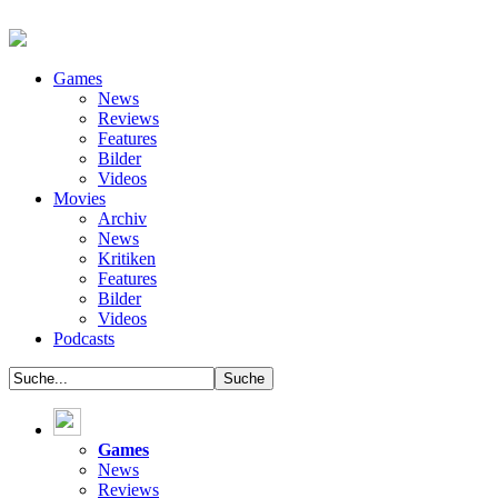
Games
News
Reviews
Features
Bilder
Videos
Movies
Archiv
News
Kritiken
Features
Bilder
Videos
Podcasts
Games
News
Reviews