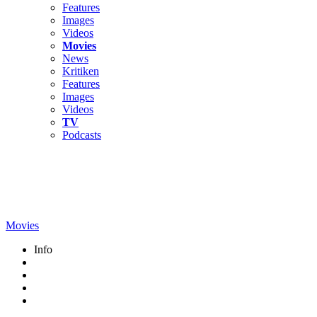
Features
Images
Videos
Movies
News
Kritiken
Features
Images
Videos
TV
Podcasts
Movies
Info