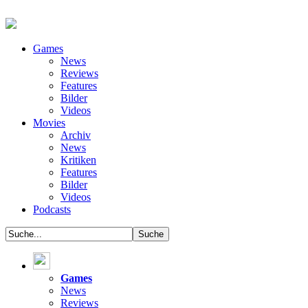
Games
News
Reviews
Features
Bilder
Videos
Movies
Archiv
News
Kritiken
Features
Bilder
Videos
Podcasts
Games
News
Reviews