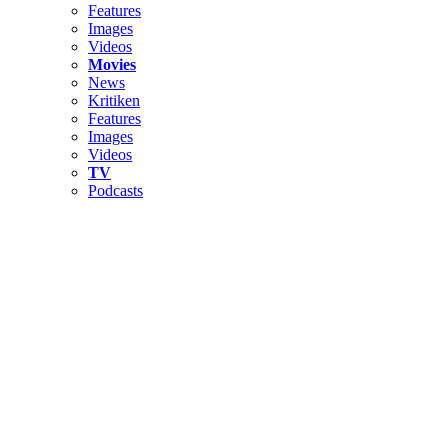
Features
Images
Videos
Movies
News
Kritiken
Features
Images
Videos
TV
Podcasts