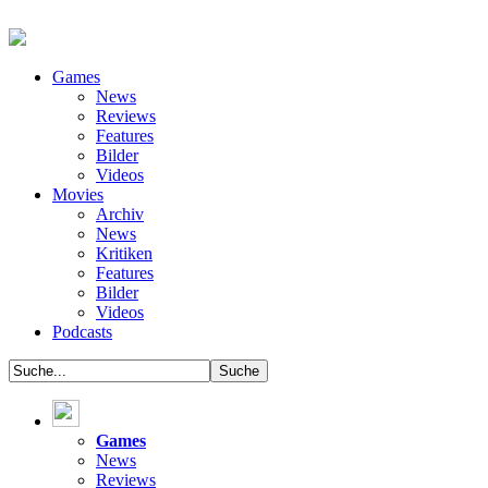
Games
News
Reviews
Features
Bilder
Videos
Movies
Archiv
News
Kritiken
Features
Bilder
Videos
Podcasts
Games
News
Reviews