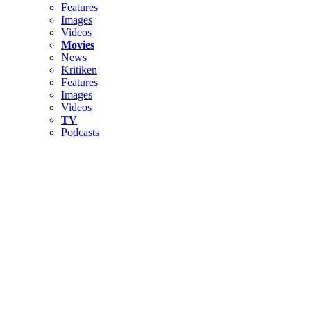
Features
Images
Videos
Movies
News
Kritiken
Features
Images
Videos
TV
Podcasts