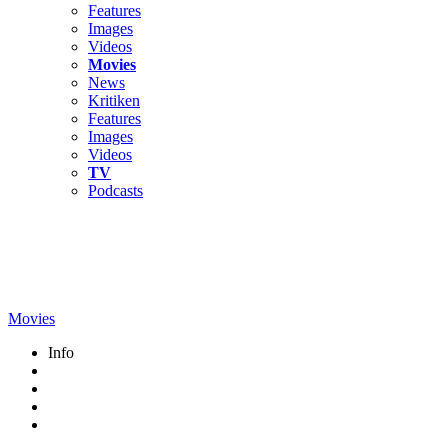
Features
Images
Videos
Movies
News
Kritiken
Features
Images
Videos
TV
Podcasts
Movies
Info