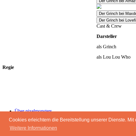
Der Grinch bei Amaz
Der Grinch bei Max
Der Grinch bei Lovef
Cast & Crew
Darsteller
als Grinch
als Lou Lou Who
Regie
Über pixelmonsters
Impressum & Datenschutz
Cookies erleichtern die Bereitstellung unserer Dienste. Mi
Advertising
Weitere Informationen
Copyright © 1998 - 2025 Pixelmonsters. All Rights Reserved.