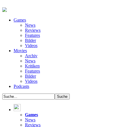
Games
News
Reviews
Features
Bilder
Videos
Movies
Archiv
News
Kritiken
Features
Bilder
Videos
Podcasts
Games
News
Reviews