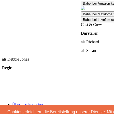
Babel bei Amazon k
Babel bei Maxdome 
Babel bei Lovefilm 
Cast & Crew
Darsteller
als Richard
als Susan
als Debbie Jones
Regie
Über pixelmonsters
Impressum & Datenschutz
Cookies erleichtern die Bereitstellung unserer Dienste. Mi
Advertising