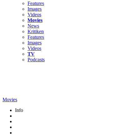
Features
Images
Videos
Movies
News
Kritiken
Features
Images
Videos
TV
Podcasts
Movies
Info