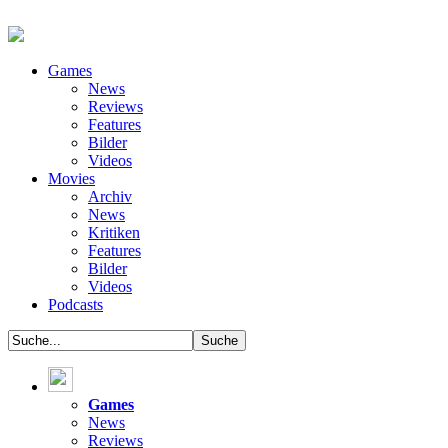
Games
News
Reviews
Features
Bilder
Videos
Movies
Archiv
News
Kritiken
Features
Bilder
Videos
Podcasts
Games
News
Reviews