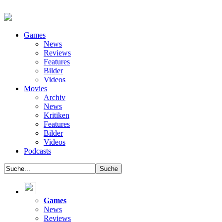
Games
News
Reviews
Features
Bilder
Videos
Movies
Archiv
News
Kritiken
Features
Bilder
Videos
Podcasts
Games
News
Reviews