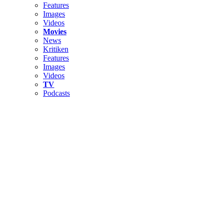
Features
Images
Videos
Movies
News
Kritiken
Features
Images
Videos
TV
Podcasts