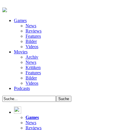
Games
News
Reviews
Features
Bilder
Videos
Movies
Archiv
News
Kritiken
Features
Bilder
Videos
Podcasts
Games
News
Reviews