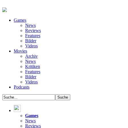
Games
News
Reviews
Features
Bilder
Videos
Movies
Archiv
News
Kritiken
Features
Bilder
Videos
Podcasts
Games
News
Reviews