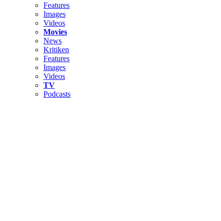
Features
Images
Videos
Movies
News
Kritiken
Features
Images
Videos
TV
Podcasts