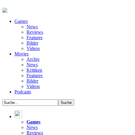
Games
News
Reviews
Features
Bilder
Videos
Movies
Archiv
News
Kritiken
Features
Bilder
Videos
Podcasts
Games
News
Reviews