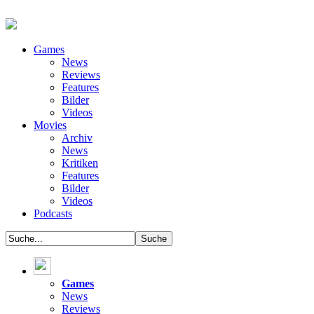
Games
News
Reviews
Features
Bilder
Videos
Movies
Archiv
News
Kritiken
Features
Bilder
Videos
Podcasts
Games
News
Reviews