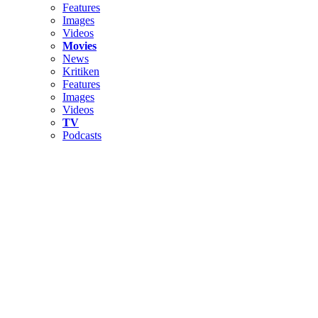
Features
Images
Videos
Movies
News
Kritiken
Features
Images
Videos
TV
Podcasts