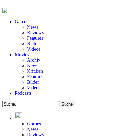
Games
News
Reviews
Features
Bilder
Videos
Movies
Archiv
News
Kritiken
Features
Bilder
Videos
Podcasts
Games
News
Reviews