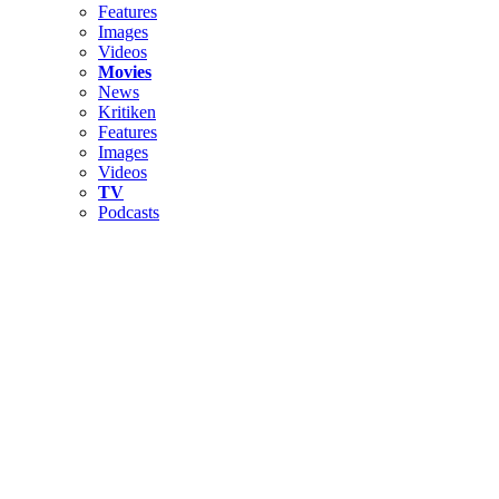
Features
Images
Videos
Movies
News
Kritiken
Features
Images
Videos
TV
Podcasts