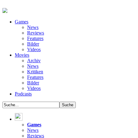
Games
News
Reviews
Features
Bilder
Videos
Movies
Archiv
News
Kritiken
Features
Bilder
Videos
Podcasts
Games
News
Reviews