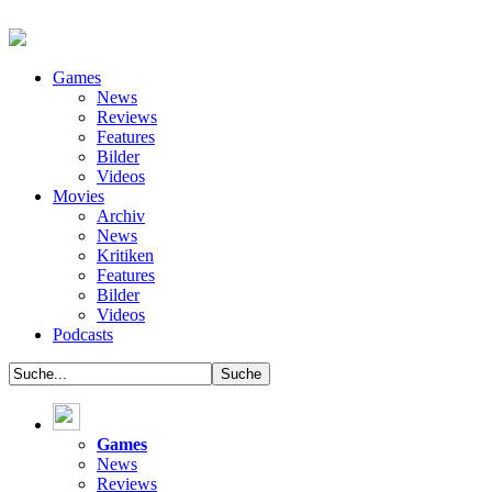
Games
News
Reviews
Features
Bilder
Videos
Movies
Archiv
News
Kritiken
Features
Bilder
Videos
Podcasts
Games
News
Reviews