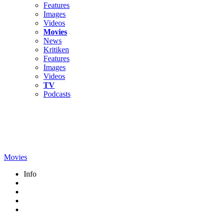
Features
Images
Videos
Movies
News
Kritiken
Features
Images
Videos
TV
Podcasts
Movies
Info