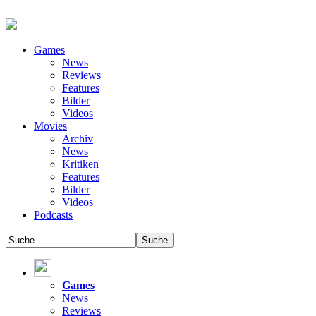
Games
News
Reviews
Features
Bilder
Videos
Movies
Archiv
News
Kritiken
Features
Bilder
Videos
Podcasts
Games
News
Reviews