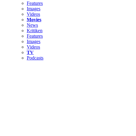
Features
Images
Videos
Movies
News
Kritiken
Features
Images
Videos
TV
Podcasts