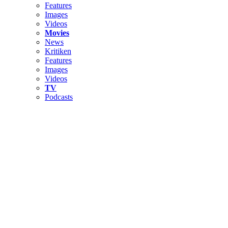
Features
Images
Videos
Movies
News
Kritiken
Features
Images
Videos
TV
Podcasts