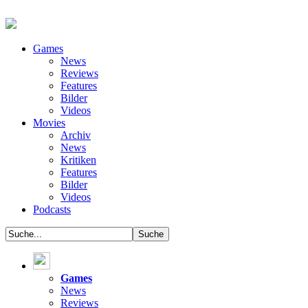
Games
News
Reviews
Features
Bilder
Videos
Movies
Archiv
News
Kritiken
Features
Bilder
Videos
Podcasts
Games
News
Reviews