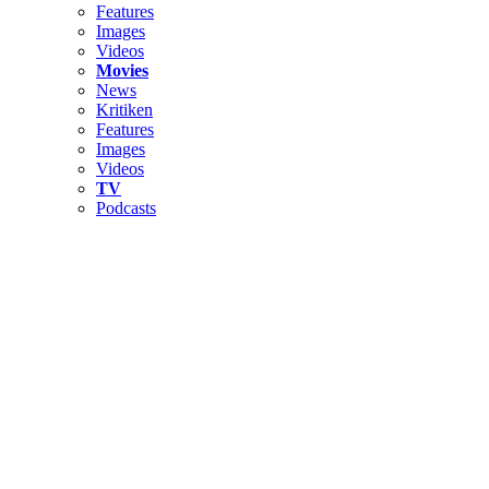
Features
Images
Videos
Movies
News
Kritiken
Features
Images
Videos
TV
Podcasts