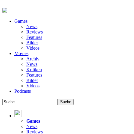
Games
News
Reviews
Features
Bilder
Videos
Movies
Archiv
News
Kritiken
Features
Bilder
Videos
Podcasts
Games
News
Reviews