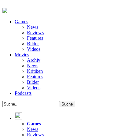
Games
News
Reviews
Features
Bilder
Videos
Movies
Archiv
News
Kritiken
Features
Bilder
Videos
Podcasts
Games
News
Reviews