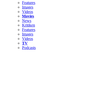
Features
Images
Videos
Movies
News
Kritiken
Features
Images
Videos
TV
Podcasts