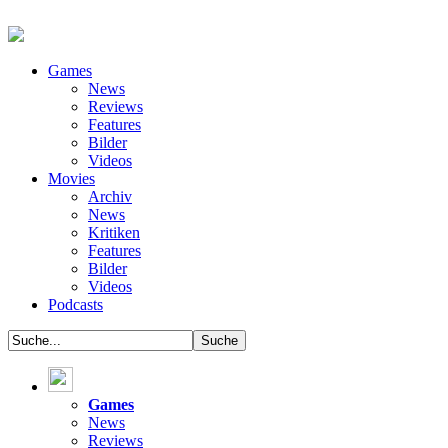
Games
News
Reviews
Features
Bilder
Videos
Movies
Archiv
News
Kritiken
Features
Bilder
Videos
Podcasts
Games
News
Reviews