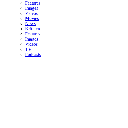
Features
Images
Videos
Movies
News
Kritiken
Features
Images
Videos
TV
Podcasts