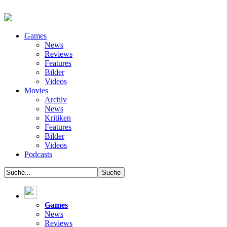
Games
News
Reviews
Features
Bilder
Videos
Movies
Archiv
News
Kritiken
Features
Bilder
Videos
Podcasts
Games
News
Reviews