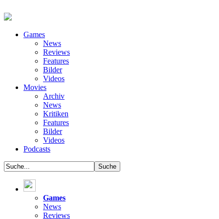
Games
News
Reviews
Features
Bilder
Videos
Movies
Archiv
News
Kritiken
Features
Bilder
Videos
Podcasts
Games
News
Reviews