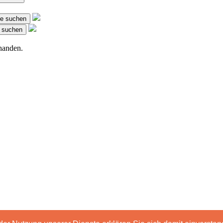
me suchen
m suchen
handen.