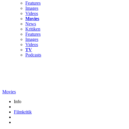
Features
Images
Videos
Movies
News
Kritiken
Features
Images
Videos
TV
Podcasts
Movies
Info
Filmkritik