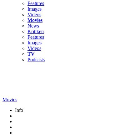
Features
Images
Videos
Movies
News
Kritiken
Features
Images
Videos
TV
Podcasts
Movies
Info