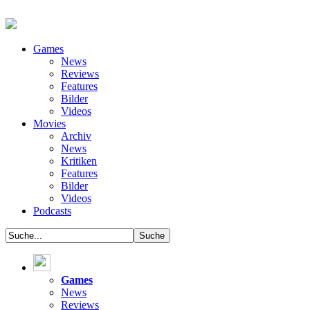
Games
News
Reviews
Features
Bilder
Videos
Movies
Archiv
News
Kritiken
Features
Bilder
Videos
Podcasts
Games
News
Reviews