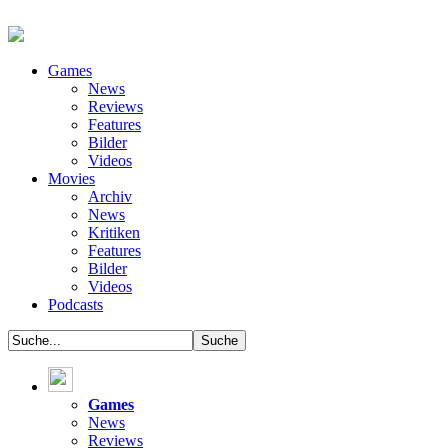
Games
News
Reviews
Features
Bilder
Videos
Movies
Archiv
News
Kritiken
Features
Bilder
Videos
Podcasts
Games
News
Reviews