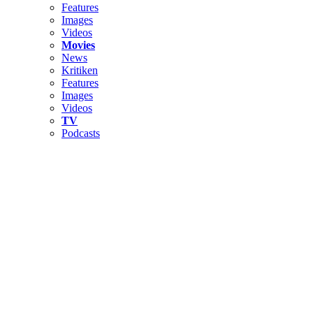
Features
Images
Videos
Movies
News
Kritiken
Features
Images
Videos
TV
Podcasts