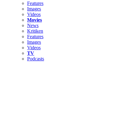
Features
Images
Videos
Movies
News
Kritiken
Features
Images
Videos
TV
Podcasts