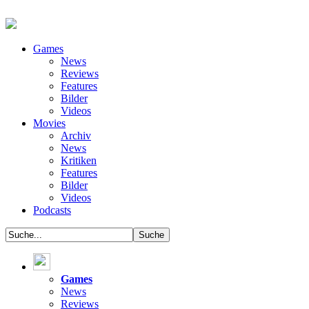
Games
News
Reviews
Features
Bilder
Videos
Movies
Archiv
News
Kritiken
Features
Bilder
Videos
Podcasts
Games
News
Reviews