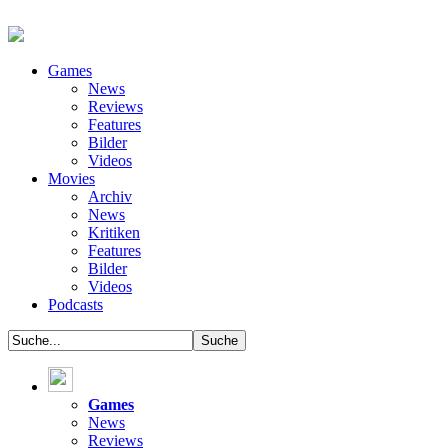
Games
News
Reviews
Features
Bilder
Videos
Movies
Archiv
News
Kritiken
Features
Bilder
Videos
Podcasts
Games
News
Reviews