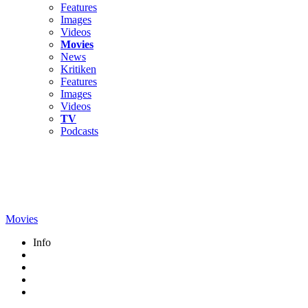
Features
Images
Videos
Movies
News
Kritiken
Features
Images
Videos
TV
Podcasts
Movies
Info