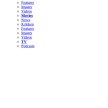
Features
Images
Videos
Movies
News
Kritiken
Features
Images
Videos
TV
Podcasts