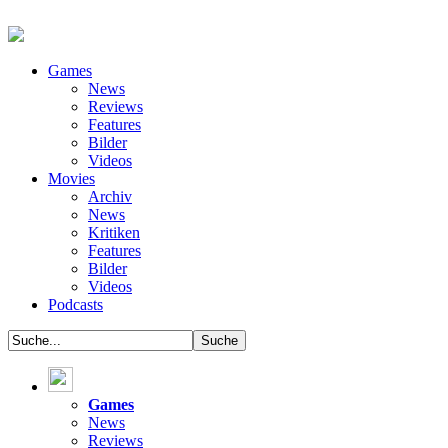
Games
News
Reviews
Features
Bilder
Videos
Movies
Archiv
News
Kritiken
Features
Bilder
Videos
Podcasts
Games
News
Reviews