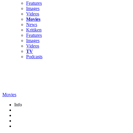
Features
Images
Videos
Movies
News
Kritiken
Features
Images
Videos
TV
Podcasts
Movies
Info