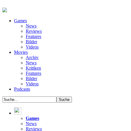
Games
News
Reviews
Features
Bilder
Videos
Movies
Archiv
News
Kritiken
Features
Bilder
Videos
Podcasts
Games
News
Reviews