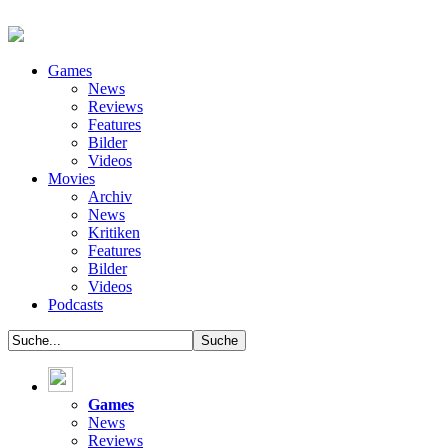
Games
News
Reviews
Features
Bilder
Videos
Movies
Archiv
News
Kritiken
Features
Bilder
Videos
Podcasts
Games
News
Reviews