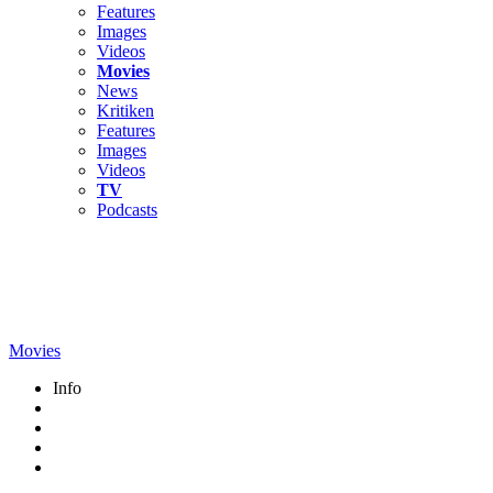
Features
Images
Videos
Movies
News
Kritiken
Features
Images
Videos
TV
Podcasts
Movies
Info