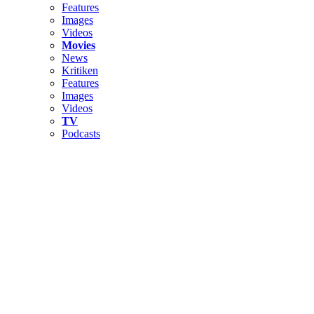
Features
Images
Videos
Movies
News
Kritiken
Features
Images
Videos
TV
Podcasts