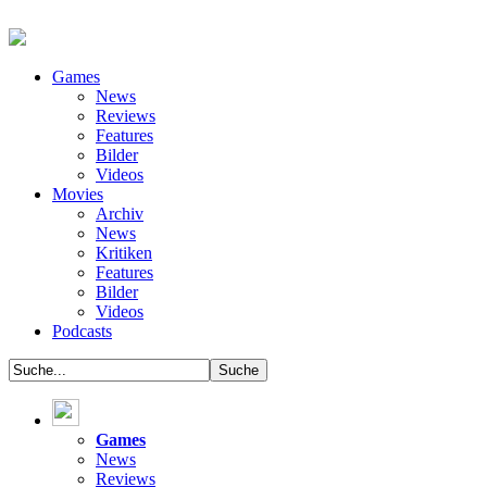
Games
News
Reviews
Features
Bilder
Videos
Movies
Archiv
News
Kritiken
Features
Bilder
Videos
Podcasts
Games
News
Reviews