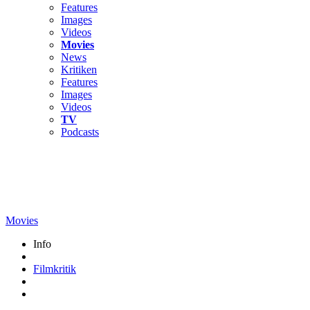
Features
Images
Videos
Movies
News
Kritiken
Features
Images
Videos
TV
Podcasts
Movies
Info
Filmkritik