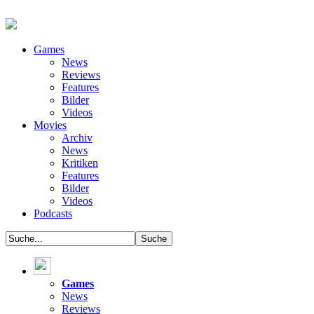
Games
News
Reviews
Features
Bilder
Videos
Movies
Archiv
News
Kritiken
Features
Bilder
Videos
Podcasts
Games
News
Reviews