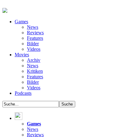
Games
News
Reviews
Features
Bilder
Videos
Movies
Archiv
News
Kritiken
Features
Bilder
Videos
Podcasts
Games
News
Reviews