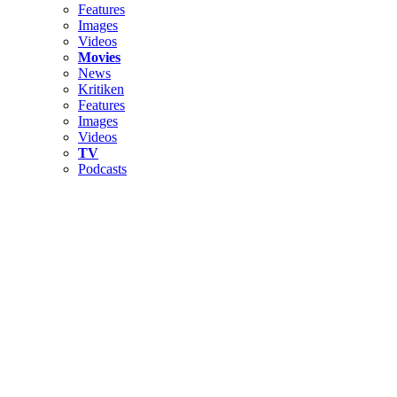
Features
Images
Videos
Movies
News
Kritiken
Features
Images
Videos
TV
Podcasts