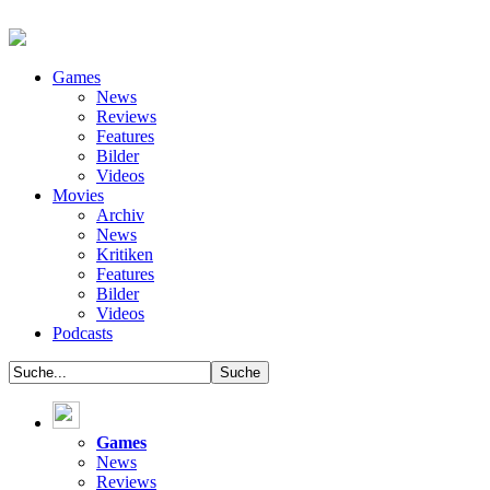
Games
News
Reviews
Features
Bilder
Videos
Movies
Archiv
News
Kritiken
Features
Bilder
Videos
Podcasts
Games
News
Reviews