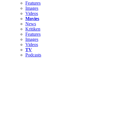
Features
Images
Videos
Movies
News
Kritiken
Features
Images
Videos
TV
Podcasts