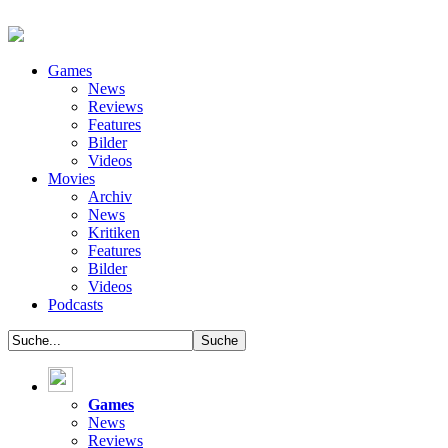
Games
News
Reviews
Features
Bilder
Videos
Movies
Archiv
News
Kritiken
Features
Bilder
Videos
Podcasts
Games
News
Reviews