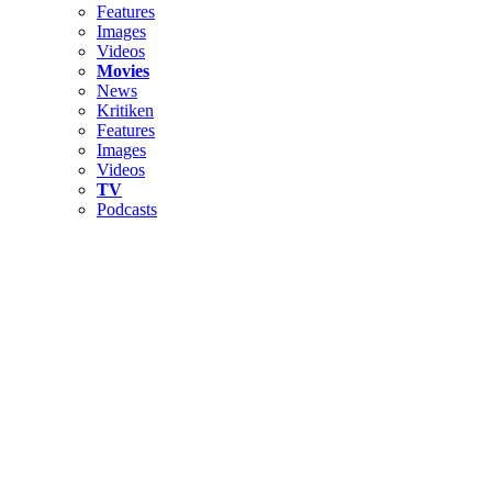
Features
Images
Videos
Movies
News
Kritiken
Features
Images
Videos
TV
Podcasts