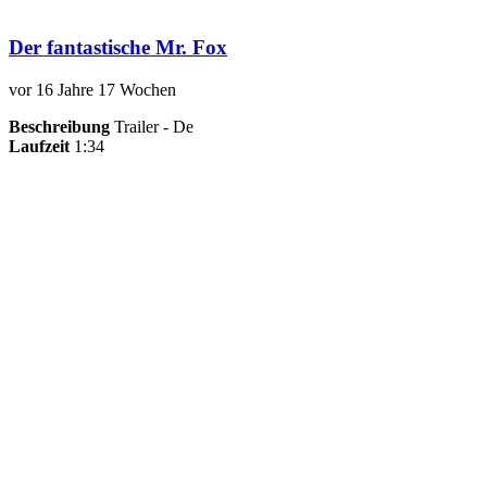
Der fantastische Mr. Fox
vor
16 Jahre 17 Wochen
Beschreibung
Trailer - De
Laufzeit
1:34