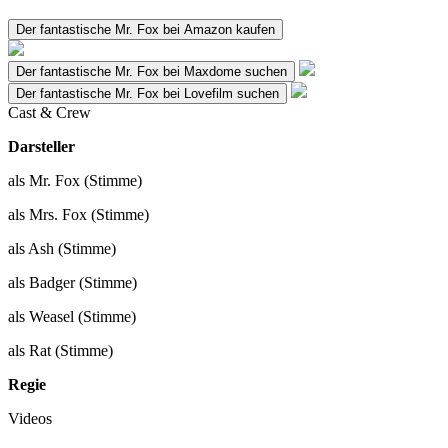
Der fantastische Mr. Fox bei Amazon kaufen
Der fantastische Mr. Fox bei Maxdome suchen
Der fantastische Mr. Fox bei Lovefilm suchen
Cast & Crew
Darsteller
als Mr. Fox (Stimme)
als Mrs. Fox (Stimme)
als Ash (Stimme)
als Badger (Stimme)
als Weasel (Stimme)
als Rat (Stimme)
Regie
Videos