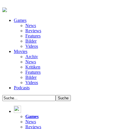
Games
News
Reviews
Features
Bilder
Videos
Movies
Archiv
News
Kritiken
Features
Bilder
Videos
Podcasts
Games
News
Reviews