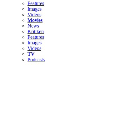
Features
Images
Videos
Movies
News
Kritiken
Features
Images
Videos
TV
Podcasts