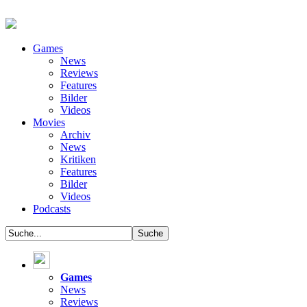
Games
News
Reviews
Features
Bilder
Videos
Movies
Archiv
News
Kritiken
Features
Bilder
Videos
Podcasts
Games
News
Reviews