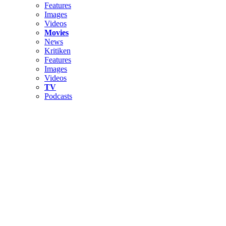
Features
Images
Videos
Movies
News
Kritiken
Features
Images
Videos
TV
Podcasts