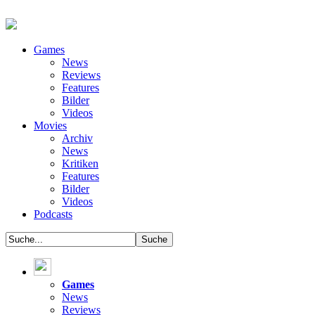
Games
News
Reviews
Features
Bilder
Videos
Movies
Archiv
News
Kritiken
Features
Bilder
Videos
Podcasts
Games
News
Reviews