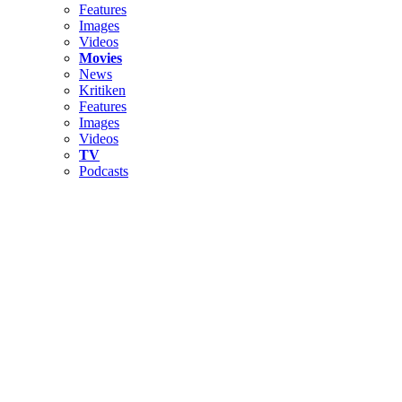
Features
Images
Videos
Movies
News
Kritiken
Features
Images
Videos
TV
Podcasts