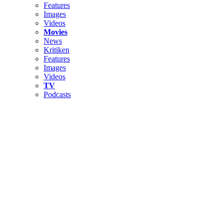
Features
Images
Videos
Movies
News
Kritiken
Features
Images
Videos
TV
Podcasts