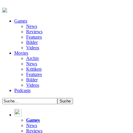
Games
News
Reviews
Features
Bilder
Videos
Movies
Archiv
News
Kritiken
Features
Bilder
Videos
Podcasts
Games
News
Reviews