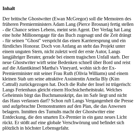
Inhalt
Der britische Ghostwriter (Ewan McGregor) soll die Memoiren des
früheren Premierministers Adam Lang (Pierce Brosnan) fertig stellen
- die Chance seines Lebens, meint sein Agent. Der Verlag hat Lang
eine hohe Millionengage für das Buch zugesagt und die Zeit drängt
- für seinen "Ghost" verspricht das einen Karrieresprung und ein
fürstliches Honorar. Doch von Anfang an steht das Projekt unter
einem unguten Stern, nicht zuletzt weil der erste Autor, Langs
langjähriger Berater, gerade bei einem tragischen Unfall starb. Der
neue Ghostwriter wirft seine Bedenken schnell über Bord und reist
auf die Atlantikinsel Martha's Vineyard, wohin sich der Ex-
Premierminister mit seiner Frau Ruth (Olivia Williams) und einem
kleinen Stab um seine attraktive Assistentin Amelia Bly (Kim
Cattrall) zurückgezogen hat. Doch die Ruhe der Insel ist trügerisch:
Langs Ferienhaus gleicht einem Hochsicherheitstrakt. Welches
Geheimnis birgt das Buchmanuskript, das im Safe liegt und nicht
das Haus verlassen darf? Schon ruft Langs Vergangenheit die Presse
und aufgebrachte Demonstranten auf den Plan, die das Anwesen
belagern. Inmitten des Tumults macht der Ghostwriter eine
Entdeckung, die den smarten Ex-Premier in ein ganz neues Licht
rückt. Er stößt auf eine globale Verschwörung und befindet sich
plötzlich in höchster Lebensgefahr.