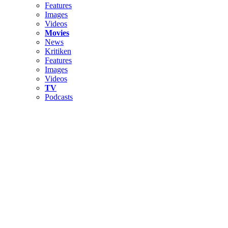
Features
Images
Videos
Movies
News
Kritiken
Features
Images
Videos
TV
Podcasts