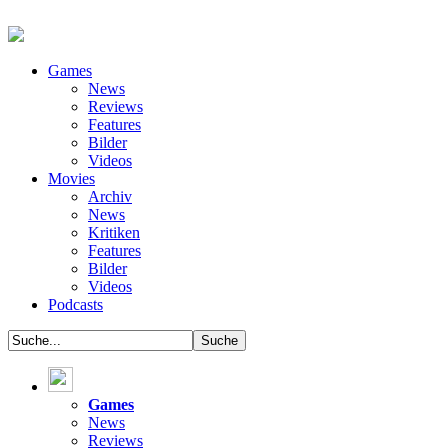
Games
News
Reviews
Features
Bilder
Videos
Movies
Archiv
News
Kritiken
Features
Bilder
Videos
Podcasts
Games
News
Reviews