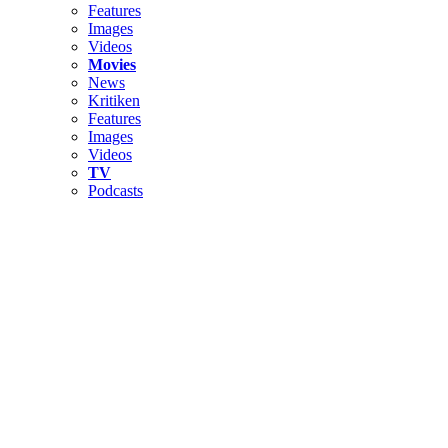
Features
Images
Videos
Movies
News
Kritiken
Features
Images
Videos
TV
Podcasts