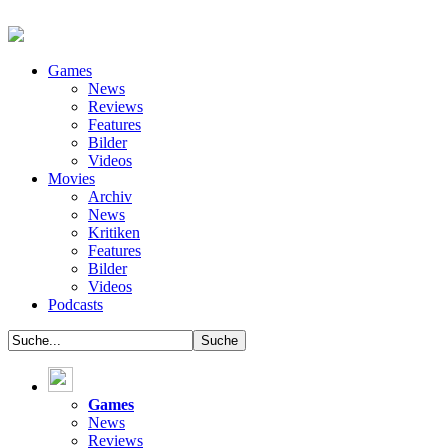
Games
News
Reviews
Features
Bilder
Videos
Movies
Archiv
News
Kritiken
Features
Bilder
Videos
Podcasts
Games
News
Reviews