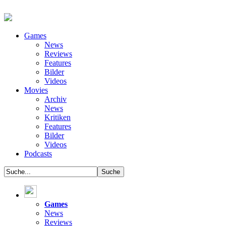
Games
News
Reviews
Features
Bilder
Videos
Movies
Archiv
News
Kritiken
Features
Bilder
Videos
Podcasts
Games
News
Reviews