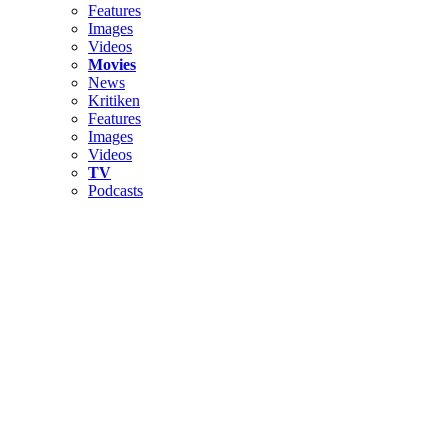
Features
Images
Videos
Movies
News
Kritiken
Features
Images
Videos
TV
Podcasts